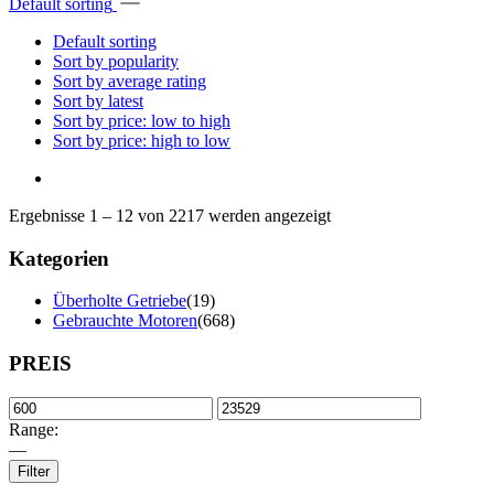
Default sorting
Default sorting
Sort by popularity
Sort by average rating
Sort by latest
Sort by price: low to high
Sort by price: high to low
Ergebnisse 1 – 12 von 2217 werden angezeigt
Kategorien
Überholte Getriebe
(19)
Gebrauchte Motoren
(668)
PREIS
Range:
—
Filter