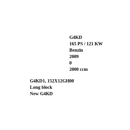
G4KD
165 PS / 121 KW
Benzin
2009
0
2000 ccm
G4KD1, 152X12GH00
Long block
New G4KD