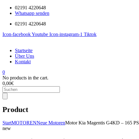
02191 4220648
Whatsapp senden
02191 4220648
Icon-facebook
Youtube
Icon-instagram-1
Tiktok
Startseite
Über Uns
Kontakt
0
No products in the cart.
0,00
€
Products
search
Product
Start
MOTOREN
Neue Motoren
Motor Kia Magentis G4KD – 165 PS 
new