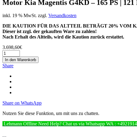
Motor Kia Magentis G4KD – 165 PS | 121 
inkl. 19 % MwSt.
zzgl.
Versandkosten
DIE KAUTION FÜR DAS ALTTEIL BETRÄGT 20% VOM K
Dieser ist zzgl. der gekauften Ware zu zahlen!
Nach Erhalt des Altteils, wird die Kaution zurück erstattet.
3.698,60
€
In den Warenkorb
Share
Share on WhatsApp
Nutzen Sie diese Funktion, um mit uns zu chatten.
Lehmann
Offline
Need Help? Chat us via Whatsapp
WA : +492191