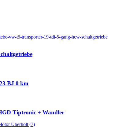
haltgetriebe
023 BJ 0 km
HGD Tiptronic + Wandler