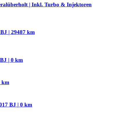
lüberholt | Inkl. Turbo & Injektoren
BJ | 29487 km
BJ | 0 km
0 km
017 BJ | 0 km