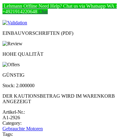
Lehmann
Offline
Need Help? Chat us via Whatsapp
WA :
+4921914220648
Chat
EINBAUVORSCHRIFTEN (PDF)
HOHE QUALITÄT
GÜNSTIG
Stock:
2.000000
DER KAUTIONSBETRAG WIRD IM WARENKORB
ANGEZEIGT
Artikel-Nr.:
A1-2926
Category:
Gebrauchte Motoren
Tags: