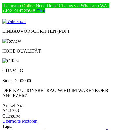
Lehmann
Online
Need Help? Chat us via Whatsapp
WA :
+4921914220648
Chat
EINBAUVORSCHRIFTEN (PDF)
HOHE QUALITÄT
GÜNSTIG
Stock:
2.000000
DER KAUTIONSBETRAG WIRD IM WARENKORB
ANGEZEIGT
Artikel-Nr.:
A1-1738
Category:
Überholte Motoren
Tags: