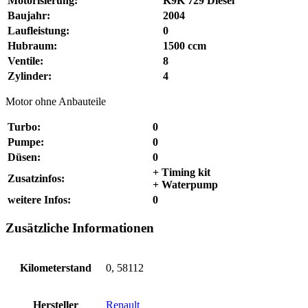
Motorisierung:
K9K 729 Diesel
Baujahr:
2004
Laufleistung:
0
Hubraum:
1500 ccm
Ventile:
8
Zylinder:
4
Motor ohne Anbauteile
Turbo:
0
Pumpe:
0
Düsen:
0
+ Timing kit
Zusatzinfos:
+ Waterpump
weitere Infos:
0
Zusätzliche Informationen
Kilometerstand
0, 58112
Hersteller
Renault