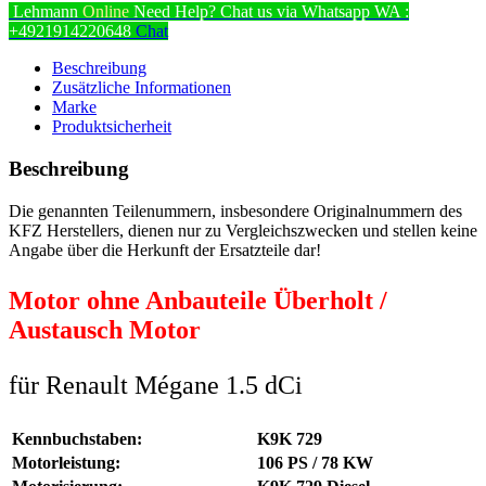
Lehmann
Online
Need Help? Chat us via Whatsapp
WA :
+4921914220648
Chat
Beschreibung
Zusätzliche Informationen
Marke
Produktsicherheit
Beschreibung
Die genannten Teilenummern, insbesondere Originalnummern des
KFZ Herstellers, dienen nur zu Vergleichszwecken und stellen keine
Angabe über die Herkunft der Ersatzteile dar!
Motor ohne Anbauteile Überholt /
Austausch Motor
für Renault Mégane 1.5 dCi
Kennbuchstaben:
K9K 729
Motorleistung:
106 PS / 78 KW