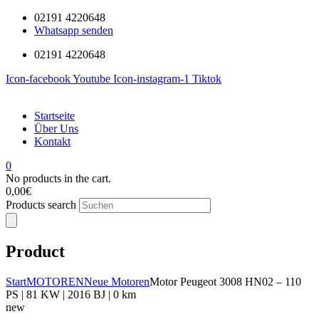
02191 4220648
Whatsapp senden
02191 4220648
Icon-facebook
Youtube
Icon-instagram-1
Tiktok
Startseite
Über Uns
Kontakt
0
No products in the cart.
0,00
€
Products search
Product
Start
MOTOREN
Neue Motoren
Motor Peugeot 3008 HN02 – 110
PS | 81 KW | 2016 BJ | 0 km
new