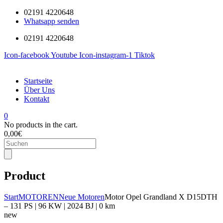
02191 4220648
Whatsapp senden
02191 4220648
Icon-facebook
Youtube
Icon-instagram-1
Tiktok
Startseite
Über Uns
Kontakt
0
No products in the cart.
0,00
€
Products
search
Product
Start
MOTOREN
Neue Motoren
Motor Opel Grandland X D15DTH
– 131 PS | 96 KW | 2024 BJ | 0 km
new