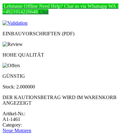
Lehmann
Offline
Need Help? Chat us via Whatsapp
WA :
+4921914220648
Chat
EINBAUVORSCHRIFTEN (PDF)
HOHE QUALITÄT
GÜNSTIG
Stock:
2.000000
DER KAUTIONSBETRAG WIRD IM WARENKORB
ANGEZEIGT
Artikel-Nr.:
A1-1461
Category:
Neue Motoren