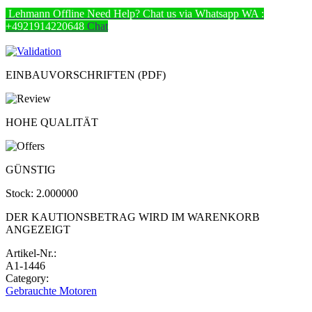
Lehmann
Offline
Need Help? Chat us via Whatsapp
WA :
+4921914220648
Chat
EINBAUVORSCHRIFTEN (PDF)
HOHE QUALITÄT
GÜNSTIG
Stock:
2.000000
DER KAUTIONSBETRAG WIRD IM WARENKORB
ANGEZEIGT
Artikel-Nr.:
A1-1446
Category:
Gebrauchte Motoren