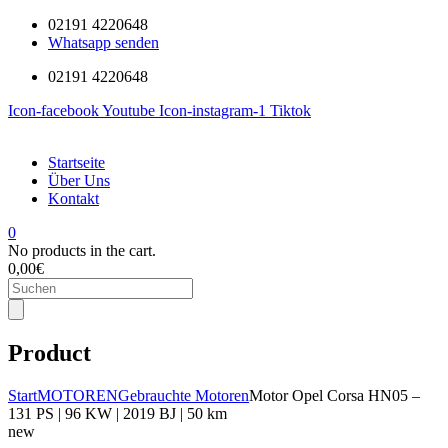
02191 4220648
Whatsapp senden
02191 4220648
Icon-facebook
Youtube
Icon-instagram-1
Tiktok
Startseite
Über Uns
Kontakt
0
No products in the cart.
0,00
€
Products
search
Product
Start
MOTOREN
Gebrauchte Motoren
Motor Opel Corsa HN05 –
131 PS | 96 KW | 2019 BJ | 50 km
new