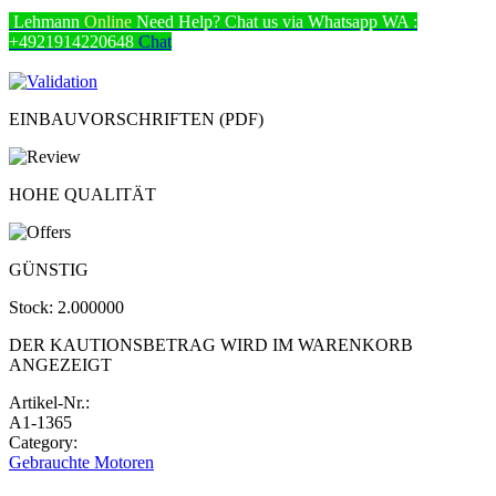
Lehmann
Online
Need Help? Chat us via Whatsapp
WA :
+4921914220648
Chat
EINBAUVORSCHRIFTEN (PDF)
HOHE QUALITÄT
GÜNSTIG
Stock:
2.000000
DER KAUTIONSBETRAG WIRD IM WARENKORB
ANGEZEIGT
Artikel-Nr.:
A1-1365
Category:
Gebrauchte Motoren