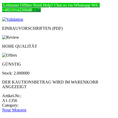
Lehmann
Offline
Need Help? Chat us via Whatsapp
WA :
+4921914220648
Chat
EINBAUVORSCHRIFTEN (PDF)
HOHE QUALITÄT
GÜNSTIG
Stock:
2.000000
DER KAUTIONSBETRAG WIRD IM WARENKORB
ANGEZEIGT
Artikel-Nr.:
A1-1356
Category:
Neue Motoren