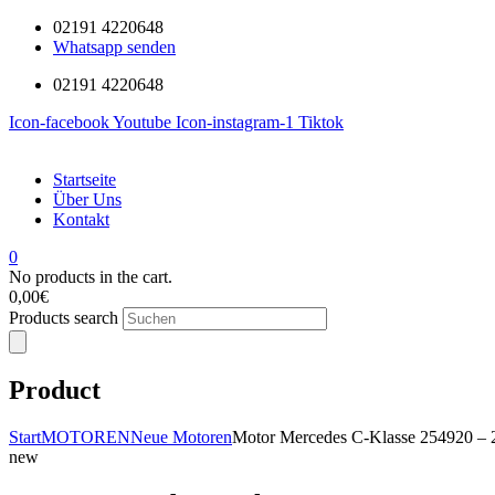
02191 4220648
Whatsapp senden
02191 4220648
Icon-facebook
Youtube
Icon-instagram-1
Tiktok
Startseite
Über Uns
Kontakt
0
No products in the cart.
0,00
€
Products search
Product
Start
MOTOREN
Neue Motoren
Motor Mercedes C-Klasse 254920 – 2
new