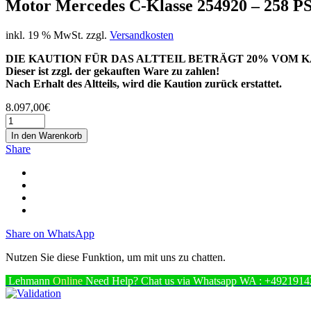
Motor Mercedes C-Klasse 254920 – 258 PS 
inkl. 19 % MwSt.
zzgl.
Versandkosten
DIE KAUTION FÜR DAS ALTTEIL BETRÄGT 20% VOM K
Dieser ist zzgl. der gekauften Ware zu zahlen!
Nach Erhalt des Altteils, wird die Kaution zurück erstattet.
8.097,00
€
In den Warenkorb
Share
Share on WhatsApp
Nutzen Sie diese Funktion, um mit uns zu chatten.
Lehmann
Online
Need Help? Chat us via Whatsapp
WA : +4921914