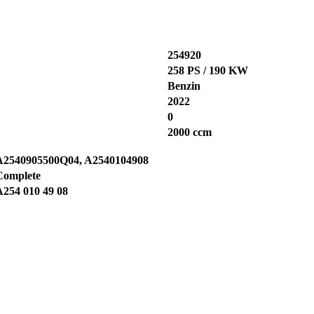
254920
258 PS / 190 KW
Benzin
2022
0
2000 ccm
A2540905500Q04, A2540104908
Complete
A254 010 49 08