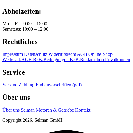
Abholzeiten:
Mo. – Fr. : 9:00 – 16:00
Samstags: 10:00 – 12:00
Rechtliches
Impressum
Datenschutz
Widerrufsrecht
AGB Online-Shop
Werkstatt-AGB
B2B-Bedingungen
B2B-Reklamation
Privatkunden
Service
Versand
Zahlung
Einbauvorschriften (pdf)
Über uns
Über uns
Selman Motoren & Getriebe
Kontakt
Copyright 2026. Selman GmbH