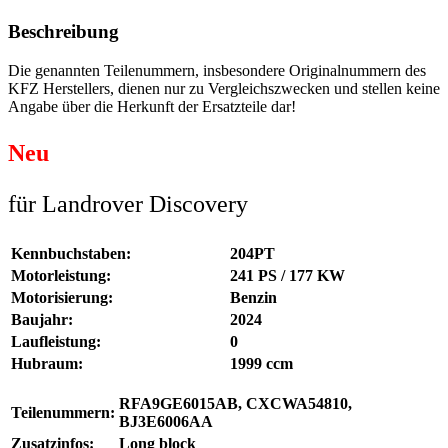
Beschreibung
Die genannten Teilenummern, insbesondere Originalnummern des
KFZ Herstellers, dienen nur zu Vergleichszwecken und stellen keine
Angabe über die Herkunft der Ersatzteile dar!
Neu
für Landrover Discovery
Kennbuchstaben:
204PT
Motorleistung:
241 PS / 177 KW
Motorisierung:
Benzin
Baujahr:
2024
Laufleistung:
0
Hubraum:
1999 ccm
RFA9GE6015AB, CXCWA54810,
Teilenummern:
BJ3E6006AA
Zusatzinfos:
Long block