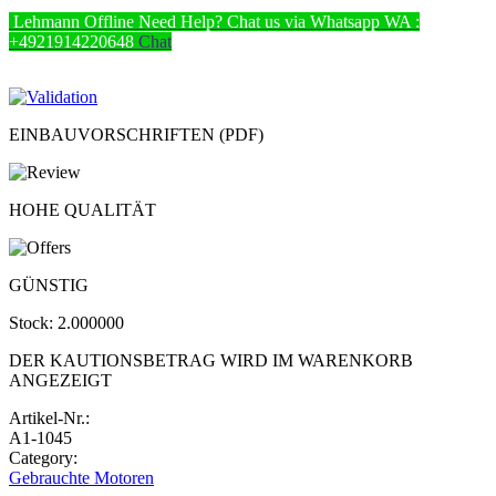
Lehmann
Offline
Need Help? Chat us via Whatsapp
WA :
+4921914220648
Chat
EINBAUVORSCHRIFTEN (PDF)
HOHE QUALITÄT
GÜNSTIG
Stock:
2.000000
DER KAUTIONSBETRAG WIRD IM WARENKORB
ANGEZEIGT
Artikel-Nr.:
A1-1045
Category:
Gebrauchte Motoren