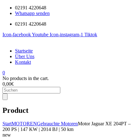
02191 4220648
Whatsapp senden
02191 4220648
Icon-facebook
Youtube
Icon-instagram-1
Tiktok
Startseite
Über Uns
Kontakt
0
No products in the cart.
0,00
€
Products
search
Product
Start
MOTOREN
Gebrauchte Motoren
Motor Jaguar XE 204PT –
200 PS | 147 KW | 2014 BJ | 50 km
new