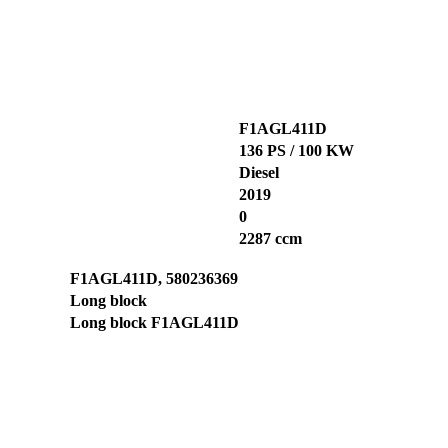
F1AGL411D
136 PS / 100 KW
Diesel
2019
0
2287 ccm
F1AGL411D, 580236369
Long block
Long block F1AGL411D