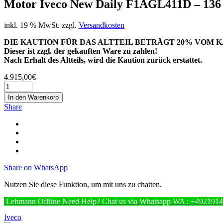
Motor Iveco New Daily F1AGL411D – 136 P
inkl. 19 % MwSt.
zzgl.
Versandkosten
DIE KAUTION FÜR DAS ALTTEIL BETRÄGT 20% VOM K
Dieser ist zzgl. der gekauften Ware zu zahlen!
Nach Erhalt des Altteils, wird die Kaution zurück erstattet.
4.915,00
€
In den Warenkorb
Share
Share on WhatsApp
Nutzen Sie diese Funktion, um mit uns zu chatten.
Lehmann
Offline
Need Help? Chat us via Whatsapp
WA : +492191
Iveco