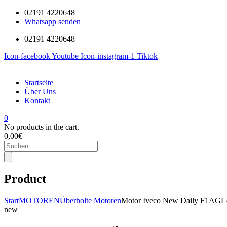
02191 4220648
Whatsapp senden
02191 4220648
Icon-facebook
Youtube
Icon-instagram-1
Tiktok
Startseite
Über Uns
Kontakt
0
No products in the cart.
0,00
€
Products
search
Product
Start
MOTOREN
Überholte Motoren
Motor Iveco New Daily F1AGL4
new