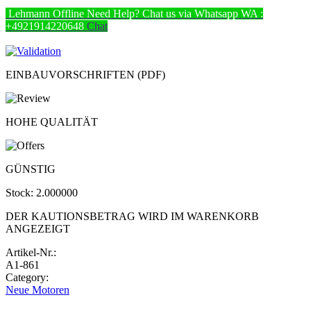
Lehmann
Offline
Need Help? Chat us via Whatsapp
WA :
+4921914220648
Chat
EINBAUVORSCHRIFTEN (PDF)
HOHE QUALITÄT
GÜNSTIG
Stock:
2.000000
DER KAUTIONSBETRAG WIRD IM WARENKORB
ANGEZEIGT
Artikel-Nr.:
A1-861
Category:
Neue Motoren