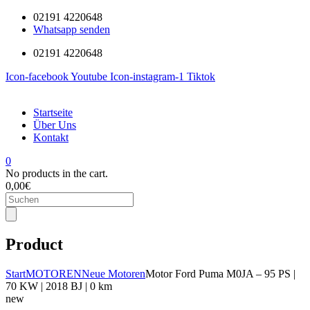
02191 4220648
Whatsapp senden
02191 4220648
Icon-facebook
Youtube
Icon-instagram-1
Tiktok
Startseite
Über Uns
Kontakt
0
No products in the cart.
0,00
€
Products
search
Product
Start
MOTOREN
Neue Motoren
Motor Ford Puma M0JA – 95 PS |
70 KW | 2018 BJ | 0 km
new