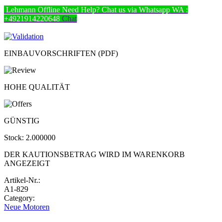
Lehmann
Offline
Need Help? Chat us via Whatsapp
WA :
+4921914220648
Chat
EINBAUVORSCHRIFTEN (PDF)
HOHE QUALITÄT
GÜNSTIG
Stock:
2.000000
DER KAUTIONSBETRAG WIRD IM WARENKORB
ANGEZEIGT
Artikel-Nr.:
A1-829
Category:
Neue Motoren