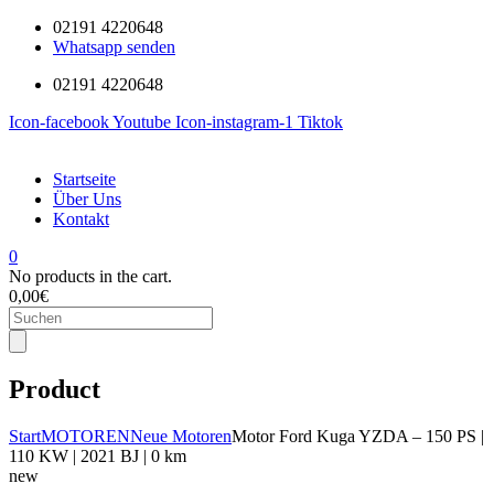
02191 4220648
Whatsapp senden
02191 4220648
Icon-facebook
Youtube
Icon-instagram-1
Tiktok
Startseite
Über Uns
Kontakt
0
No products in the cart.
0,00
€
Products
search
Product
Start
MOTOREN
Neue Motoren
Motor Ford Kuga YZDA – 150 PS |
110 KW | 2021 BJ | 0 km
new