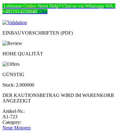
Lehmann
Online
Need Help? Chat us via Whatsapp
WA :
+4921914220648
Chat
EINBAUVORSCHRIFTEN (PDF)
HOHE QUALITÄT
GÜNSTIG
Stock:
2.000000
DER KAUTIONSBETRAG WIRD IM WARENKORB
ANGEZEIGT
Artikel-Nr.:
A1-723
Category:
Neue Motoren