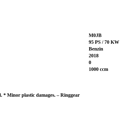
M0JB
95 PS / 70 KW
Benzin
2018
0
1000 ccm
. * Minor plastic damages. – Ringgear