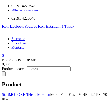
02191 4220648
Whatsapp senden
02191 4220648
Icon-facebook
Youtube
Icon-instagram-1
Tiktok
Startseite
Über Uns
Kontakt
0
No products in the cart.
0,00
€
Products search
Product
Start
MOTOREN
Neue Motoren
Motor Ford Fiesta M0JB – 95 PS | 7
new