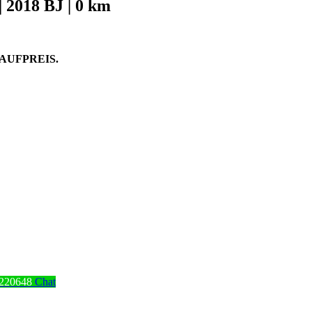
 2018 BJ | 0 km
AUFPREIS.
220648
Chat