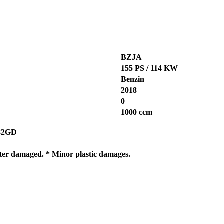
BZJA
155 PS / 114 KW
Benzin
2018
0
1000 ccm
82GD
lter damaged. * Minor plastic damages.