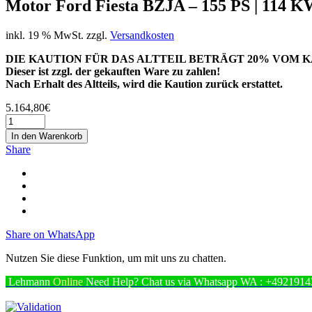
Motor Ford Fiesta BZJA – 155 PS | 114 KW
inkl. 19 % MwSt.
zzgl.
Versandkosten
DIE KAUTION FÜR DAS ALTTEIL BETRÄGT 20% VOM K
Dieser ist zzgl. der gekauften Ware zu zahlen!
Nach Erhalt des Altteils, wird die Kaution zurück erstattet.
5.164,80
€
In den Warenkorb
Share
Share on WhatsApp
Nutzen Sie diese Funktion, um mit uns zu chatten.
Lehmann
Online
Need Help? Chat us via Whatsapp
WA : +4921914