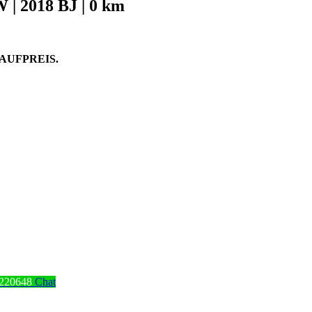
 | 2018 BJ | 0 km
AUFPREIS.
220648
Chat