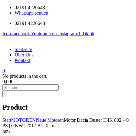
02191 4220648
Whatsapp senden
02191 4220648
Icon-facebook
Youtube
Icon-instagram-1
Tiktok
Startseite
Über Uns
Kontakt
0
No products in the cart.
0,00
€
Products
search
Product
Start
MOTOREN
Neue Motoren
Motor Dacia Duster H4K 802 – 0
PS | 0 KW | 2017 BJ | 0 km
new