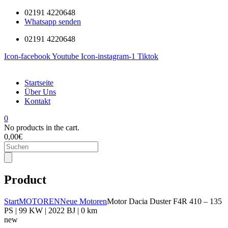
02191 4220648
Whatsapp senden
02191 4220648
Icon-facebook
Youtube
Icon-instagram-1
Tiktok
Startseite
Über Uns
Kontakt
0
No products in the cart.
0,00
€
Products
search
Product
Start
MOTOREN
Neue Motoren
Motor Dacia Duster F4R 410 – 135
PS | 99 KW | 2022 BJ | 0 km
new