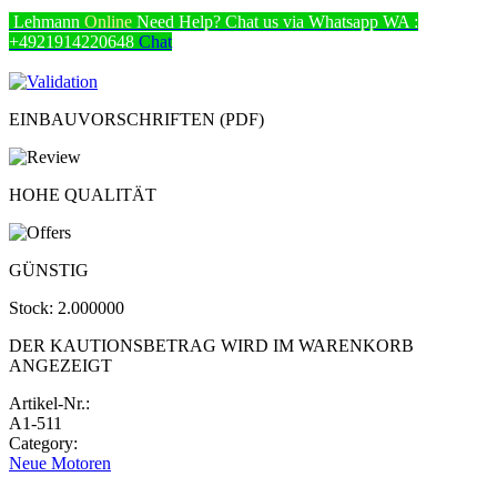
Lehmann
Online
Need Help? Chat us via Whatsapp
WA :
+4921914220648
Chat
EINBAUVORSCHRIFTEN (PDF)
HOHE QUALITÄT
GÜNSTIG
Stock:
2.000000
DER KAUTIONSBETRAG WIRD IM WARENKORB
ANGEZEIGT
Artikel-Nr.:
A1-511
Category:
Neue Motoren