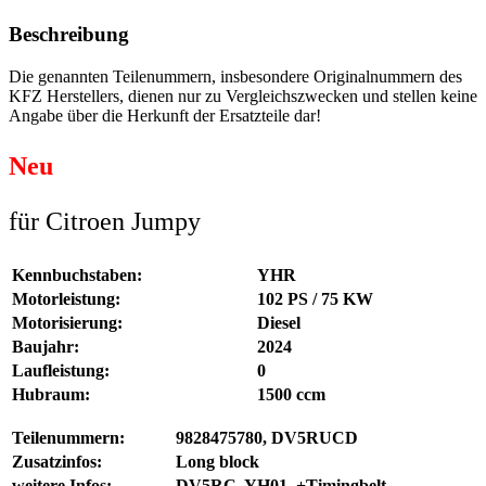
Beschreibung
Die genannten Teilenummern, insbesondere Originalnummern des
KFZ Herstellers, dienen nur zu Vergleichszwecken und stellen keine
Angabe über die Herkunft der Ersatzteile dar!
Neu
für Citroen Jumpy
Kennbuchstaben:
YHR
Motorleistung:
102 PS / 75 KW
Motorisierung:
Diesel
Baujahr:
2024
Laufleistung:
0
Hubraum:
1500 ccm
Teilenummern:
9828475780, DV5RUCD
Zusatzinfos:
Long block
weitere Infos:
DV5RC, YH01, +Timingbelt