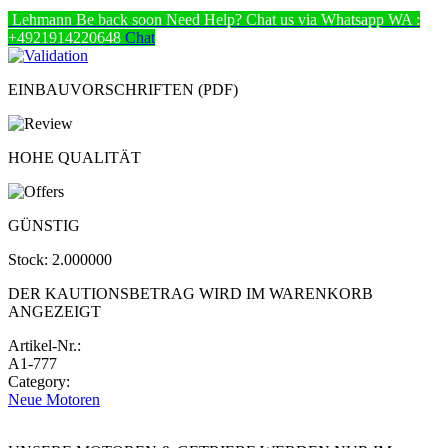
Lehmann
Be back soon
Need Help? Chat us via Whatsapp
WA :
+4921914220648
Chat
EINBAUVORSCHRIFTEN (PDF)
HOHE QUALITÄT
GÜNSTIG
Stock:
2.000000
DER KAUTIONSBETRAG WIRD IM WARENKORB
ANGEZEIGT
Artikel-Nr.:
A1-777
Category:
Neue Motoren