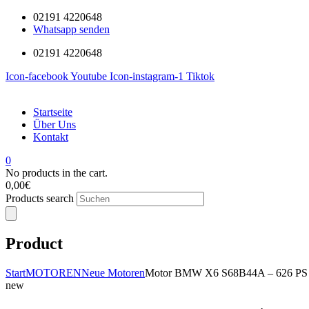
02191 4220648
Whatsapp senden
02191 4220648
Icon-facebook
Youtube
Icon-instagram-1
Tiktok
Startseite
Über Uns
Kontakt
0
No products in the cart.
0,00
€
Products search
Product
Start
MOTOREN
Neue Motoren
Motor BMW X6 S68B44A – 626 PS | 
new