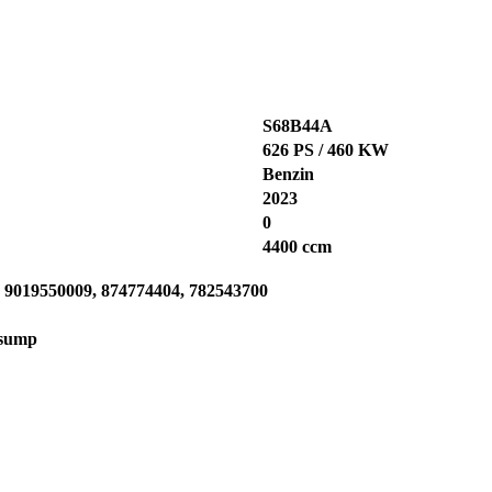
S68B44A
626 PS / 460 KW
Benzin
2023
0
4400 ccm
 9019550009, 874774404, 782543700
lsump