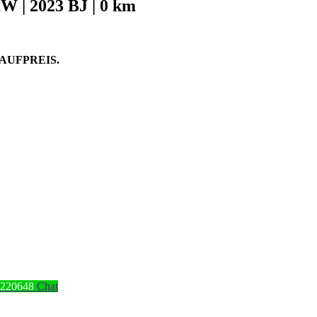
 | 2023 BJ | 0 km
AUFPREIS.
4220648
Chat