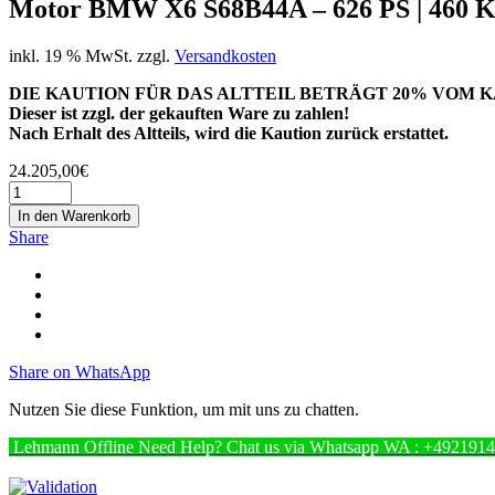
Motor BMW X6 S68B44A – 626 PS | 460 KW
inkl. 19 % MwSt.
zzgl.
Versandkosten
DIE KAUTION FÜR DAS ALTTEIL BETRÄGT 20% VOM K
Dieser ist zzgl. der gekauften Ware zu zahlen!
Nach Erhalt des Altteils, wird die Kaution zurück erstattet.
24.205,00
€
In den Warenkorb
Share
Share on WhatsApp
Nutzen Sie diese Funktion, um mit uns zu chatten.
Lehmann
Offline
Need Help? Chat us via Whatsapp
WA : +492191