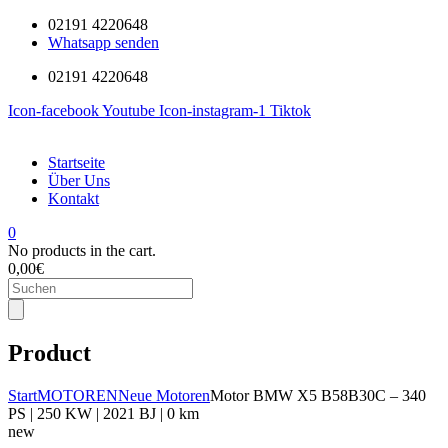
02191 4220648
Whatsapp senden
02191 4220648
Icon-facebook
Youtube
Icon-instagram-1
Tiktok
Startseite
Über Uns
Kontakt
0
No products in the cart.
0,00
€
Products
search
Product
Start
MOTOREN
Neue Motoren
Motor BMW X5 B58B30C – 340
PS | 250 KW | 2021 BJ | 0 km
new