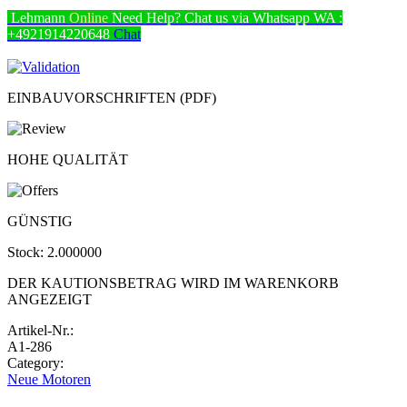
Lehmann
Online
Need Help? Chat us via Whatsapp
WA :
+4921914220648
Chat
EINBAUVORSCHRIFTEN (PDF)
HOHE QUALITÄT
GÜNSTIG
Stock:
2.000000
DER KAUTIONSBETRAG WIRD IM WARENKORB
ANGEZEIGT
Artikel-Nr.:
A1-286
Category:
Neue Motoren