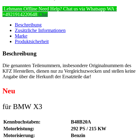
Lehmann
Offline
Need Help? Chat us via Whatsapp
WA :
+4921914220648
Chat
Beschreibung
Zusätzliche Informationen
Marke
Produktsicherheit
Beschreibung
Die genannten Teilenummern, insbesondere Originalnummern des
KFZ Herstellers, dienen nur zu Vergleichszwecken und stellen keine
Angabe über die Herkunft der Ersatzteile dar!
Neu
für BMW X3
Kennbuchstaben:
B48B20A
Motorleistung:
292 PS / 215 KW
Motorisierung:
Benzin