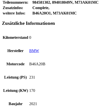
Teilenummern:
984581302, 894018049N, M73AK01MC
Zusatzinfos:
Complete,
weitere Infos:
B46A20O1, M73AK01MC
Zusätzliche Informationen
Kilometerstand
0
Hersteller
BMW
Motorcode
B46A20B
Leistung (PS)
231
Leistung (KW)
170
Baujahr
2021