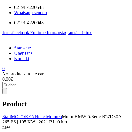
02191 4220648
Whatsapp senden
02191 4220648
Icon-facebook
Youtube
Icon-instagram-1
Tiktok
Startseite
Über Uns
Kontakt
0
No products in the cart.
0,00
€
Products
search
Product
Start
MOTOREN
Neue Motoren
Motor BMW 5-Serie B57D30A –
265 PS | 195 KW | 2021 BJ | 0 km
new