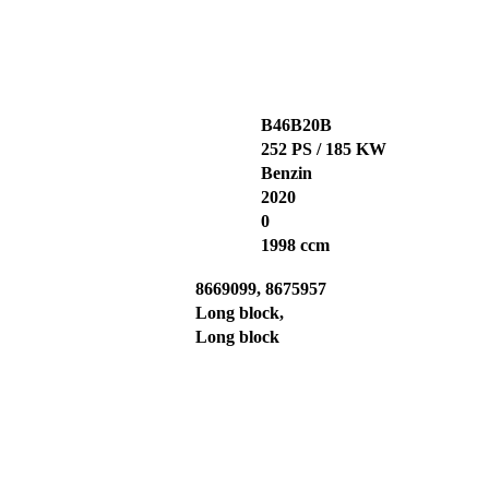
B46B20B
252 PS / 185 KW
Benzin
2020
0
1998 ccm
8669099, 8675957
Long block,
Long block