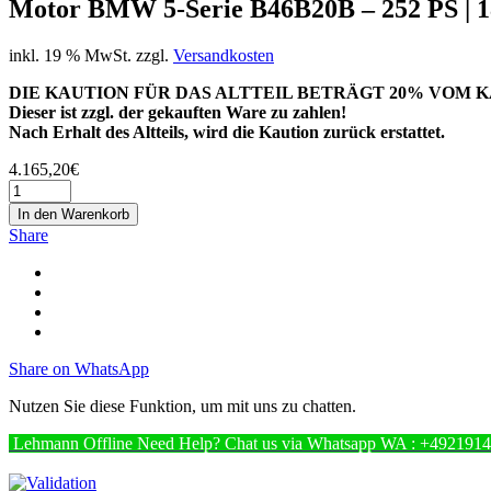
Motor BMW 5-Serie B46B20B – 252 PS | 1
inkl. 19 % MwSt.
zzgl.
Versandkosten
DIE KAUTION FÜR DAS ALTTEIL BETRÄGT 20% VOM K
Dieser ist zzgl. der gekauften Ware zu zahlen!
Nach Erhalt des Altteils, wird die Kaution zurück erstattet.
4.165,20
€
In den Warenkorb
Share
Share on WhatsApp
Nutzen Sie diese Funktion, um mit uns zu chatten.
Lehmann
Offline
Need Help? Chat us via Whatsapp
WA : +492191