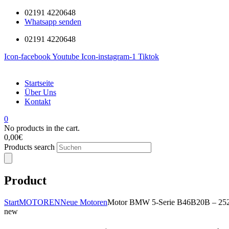
02191 4220648
Whatsapp senden
02191 4220648
Icon-facebook
Youtube
Icon-instagram-1
Tiktok
Startseite
Über Uns
Kontakt
0
No products in the cart.
0,00
€
Products search
Product
Start
MOTOREN
Neue Motoren
Motor BMW 5-Serie B46B20B – 252 
new