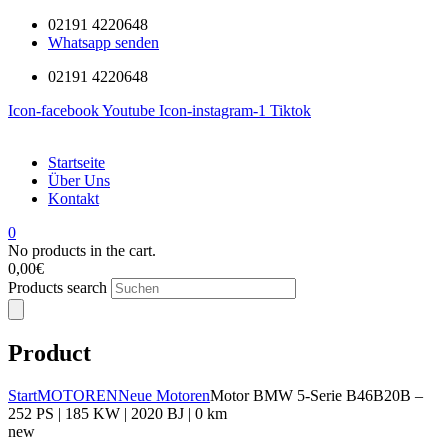
02191 4220648
Whatsapp senden
02191 4220648
Icon-facebook
Youtube
Icon-instagram-1
Tiktok
Startseite
Über Uns
Kontakt
0
No products in the cart.
0,00
€
Products search
Product
Start
MOTOREN
Neue Motoren
Motor BMW 5-Serie B46B20B –
252 PS | 185 KW | 2020 BJ | 0 km
new