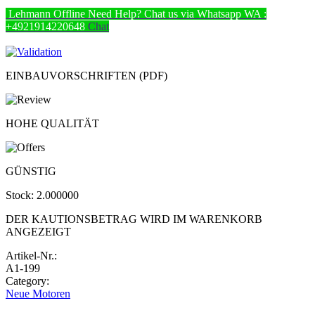
Lehmann
Offline
Need Help? Chat us via Whatsapp
WA :
+4921914220648
Chat
EINBAUVORSCHRIFTEN (PDF)
HOHE QUALITÄT
GÜNSTIG
Stock:
2.000000
DER KAUTIONSBETRAG WIRD IM WARENKORB
ANGEZEIGT
Artikel-Nr.:
A1-199
Category:
Neue Motoren