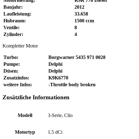
Motorisierung:
K9K 770 Diesel
Baujahr:
2012
Laufleistung:
33.658
Hubraum:
1500 ccm
Ventile:
8
Zylinder:
4
Kompletter Motor
Turbo:
Borgwarner 5435 971 0028
Pumpe:
Delphi
Düsen:
Delphi
Zusatzinfos:
K9K6770
weitere Infos:
-Throttle body broken
Zusätzliche Informationen
Modell
3-Serie, Clio
Motortyp
1.5 dCi