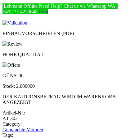
Lehmann
Offline
Need Help? Chat us via Whatsapp
WA :
+4921914220648
Chat
EINBAUVORSCHRIFTEN (PDF)
HOHE QUALITÄT
GÜNSTIG
Stock:
2.000000
DER KAUTIONSBETRAG WIRD IM WARENKORB
ANGEZEIGT
Artikel-Nr.:
A1-302
Category:
Gebrauchte Motoren
Tags: