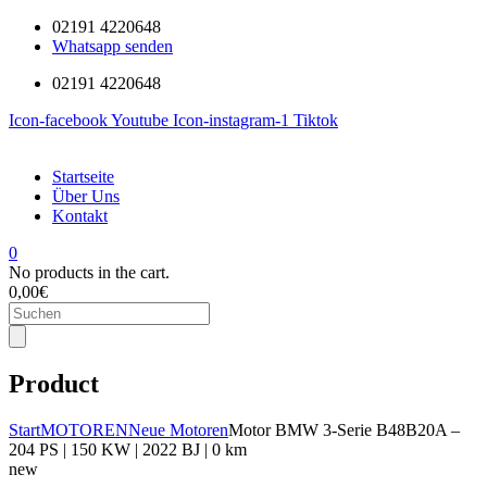
02191 4220648
Whatsapp senden
02191 4220648
Icon-facebook
Youtube
Icon-instagram-1
Tiktok
Startseite
Über Uns
Kontakt
0
No products in the cart.
0,00
€
Products
search
Product
Start
MOTOREN
Neue Motoren
Motor BMW 3-Serie B48B20A –
204 PS | 150 KW | 2022 BJ | 0 km
new