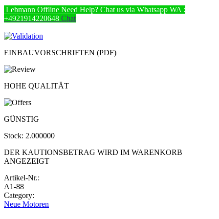
Lehmann
Offline
Need Help? Chat us via Whatsapp
WA :
+4921914220648
Chat
EINBAUVORSCHRIFTEN (PDF)
HOHE QUALITÄT
GÜNSTIG
Stock:
2.000000
DER KAUTIONSBETRAG WIRD IM WARENKORB
ANGEZEIGT
Artikel-Nr.:
A1-88
Category:
Neue Motoren