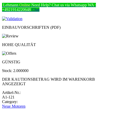
Lehmann
Online
Need Help? Chat us via Whatsapp
WA :
+4921914220648
Chat
EINBAUVORSCHRIFTEN (PDF)
HOHE QUALITÄT
GÜNSTIG
Stock:
2.000000
DER KAUTIONSBETRAG WIRD IM WARENKORB
ANGEZEIGT
Artikel-Nr.:
A1-121
Category:
Neue Motoren