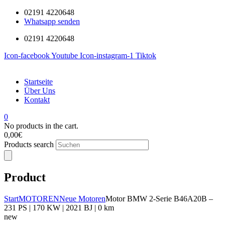
02191 4220648
Whatsapp senden
02191 4220648
Icon-facebook
Youtube
Icon-instagram-1
Tiktok
Startseite
Über Uns
Kontakt
0
No products in the cart.
0,00
€
Products search
Product
Start
MOTOREN
Neue Motoren
Motor BMW 2-Serie B46A20B –
231 PS | 170 KW | 2021 BJ | 0 km
new