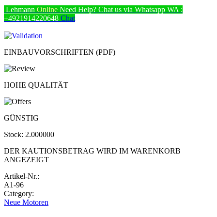
Lehmann
Online
Need Help? Chat us via Whatsapp
WA :
+4921914220648
Chat
EINBAUVORSCHRIFTEN (PDF)
HOHE QUALITÄT
GÜNSTIG
Stock:
2.000000
DER KAUTIONSBETRAG WIRD IM WARENKORB
ANGEZEIGT
Artikel-Nr.:
A1-96
Category:
Neue Motoren