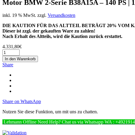
Motor BMW 2-Serie B38A15A – 140 PS | 1
inkl. 19 % MwSt.
zzgl.
Versandkosten
DIE KAUTION FÜR DAS ALTTEIL BETRÄGT 20% VOM K
Dieser ist zzgl. der gekauften Ware zu zahlen!
Nach Erhalt des Altteils, wird die Kaution zurück erstattet.
4.331,80
€
In den Warenkorb
Share
Share on WhatsApp
Nutzen Sie diese Funktion, um mit uns zu chatten.
Lehmann
Offline
Need Help? Chat us via Whatsapp
WA : +492191