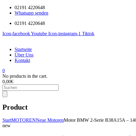
02191 4220648
Whatsapp senden
02191 4220648
Icon-facebook
Youtube
Icon-instagram-1
Tiktok
Startseite
Über Uns
Kontakt
0
No products in the cart.
0,00
€
Products
search
Product
Start
MOTOREN
Neue Motoren
Motor BMW 2-Serie B38A15A – 140 
new