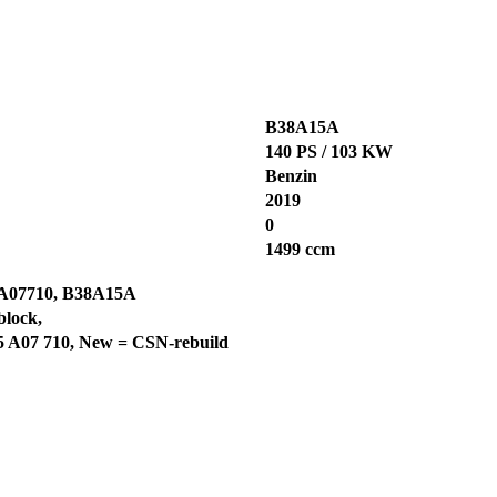
B38A15A
140 PS / 103 KW
Benzin
2019
0
1499 ccm
A07710, B38A15A
block,
 5 A07 710, New = CSN-rebuild