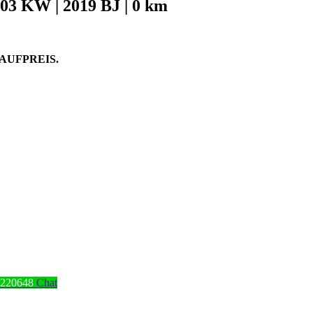
03 KW | 2019 BJ | 0 km
AUFPREIS.
4220648
Chat