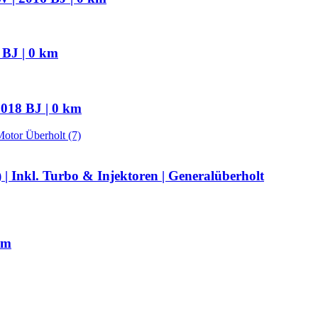
 BJ | 0 km
018 BJ | 0 km
 Inkl. Turbo & Injektoren | Generalüberholt
km