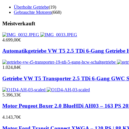
Überholte Getriebe
(19)
Gebrauchte Motoren
(668)
Meistverkauft
4.699,00
€
Automatikgetriebe VW T5 2.5 TDi 6-Gang Getriebe 
1.024,84
€
Getriebe VW T5 Transporter 2.5 TDi 6-Gang GWC Sc
5.396,33
€
Motor Peugeot Boxer 2.0 BlueHDi AH03 – 163 PS 2
4.143,70
€
Motor Ford Transit Connect XWGA – 120 PS | 88 KW