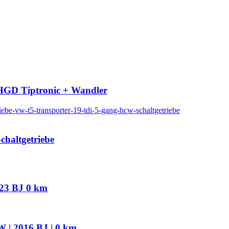
HGD Tiptronic + Wandler
haltgetriebe
023 BJ 0 km
 | 2016 BJ | 0 km