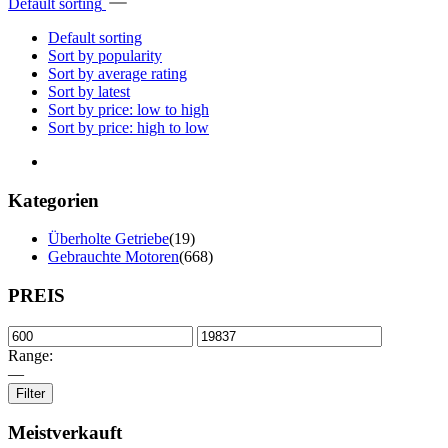
Default sorting
Default sorting
Sort by popularity
Sort by average rating
Sort by latest
Sort by price: low to high
Sort by price: high to low
Kategorien
Überholte Getriebe
(19)
Gebrauchte Motoren
(668)
PREIS
Range:
—
Filter
Meistverkauft