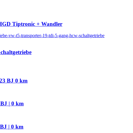
HGD Tiptronic + Wandler
haltgetriebe
023 BJ 0 km
BJ | 0 km
BJ | 0 km