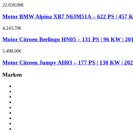
22.658,00
€
Motor BMW Alpina XB7 N63M51A – 622 PS | 457 KW
4.243,70
€
Motor Citroen Berlingo HN05 – 131 PS | 96 KW | 20
5.498,00
€
Motor Citroen Jumpy AH03 – 177 PS | 130 KW | 202
Marken