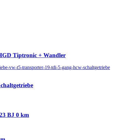
HGD Tiptronic + Wandler
haltgetriebe
023 BJ 0 km
km