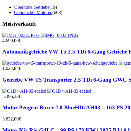
Überholte Getriebe
(19)
Gebrauchte Motoren
(668)
Meistverkauft
4.699,00
€
Automatikgetriebe VW T5 2.5 TDi 6-Gang Getriebe 
1.024,84
€
Getriebe VW T5 Transporter 2.5 TDi 6-Gang GWC Sc
5.396,33
€
Motor Peugeot Boxer 2.0 BlueHDi AH03 – 163 PS 2
3.632,00
€
Motor Kia Rio G4LC – 99 PS | 73 KW | 2025 BJ | 0 