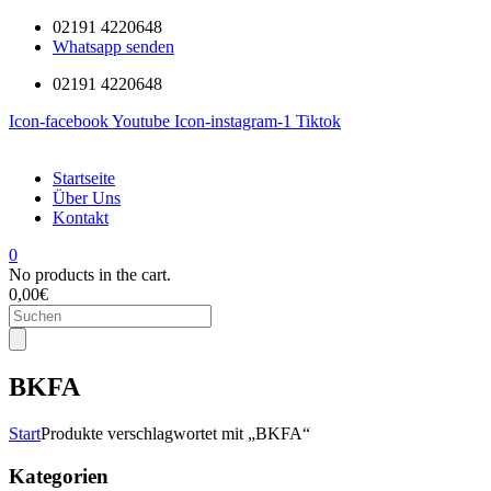
02191 4220648
Whatsapp senden
02191 4220648
Icon-facebook
Youtube
Icon-instagram-1
Tiktok
Startseite
Über Uns
Kontakt
0
No products in the cart.
0,00
€
Products
search
BKFA
Start
Produkte verschlagwortet mit „BKFA“
Kategorien