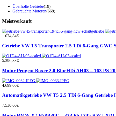
Überholte Getriebe
(19)
Gebrauchte Motoren
(668)
Meistverkauft
1.024,84
€
Getriebe VW T5 Transporter 2.5 TDi 6-Gang GWC Sc
5.396,33
€
Motor Peugeot Boxer 2.0 BlueHDi AH03 – 163 PS 2
4.699,00
€
Automatikgetriebe VW T5 2.5 TDi 6-Gang Getriebe 
7.530,60
€
Motor BMW X7 B58B30C – 333 PS | 245 KW | 2021 