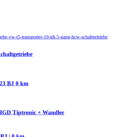
haltgetriebe
023 BJ 0 km
HGD Tiptronic + Wandler
BJ | 0 km