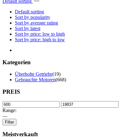
Default sorting
Default sorting
Sort by popularity
Sort by average rating
Sort by latest
Sort by price: low to high
Sort by price: high to low
Kategorien
Überholte Getriebe
(19)
Gebrauchte Motoren
(668)
PREIS
Range:
—
Filter
Meistverkauft